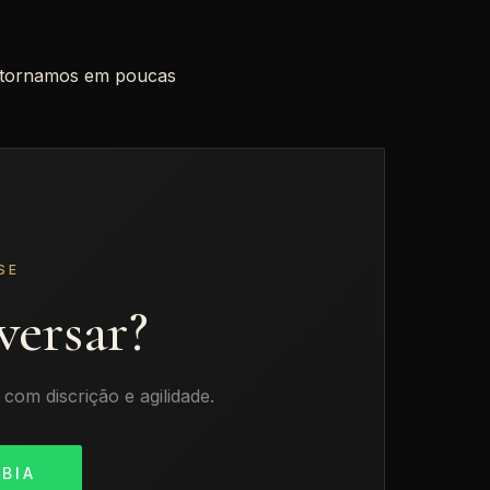
etornamos em poucas
SE
ersar?
om discrição e agilidade.
 BIA