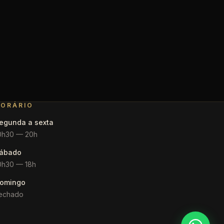
ORÁRIO
egunda a sexta
0h30 — 20h
ábado
0h30 — 18h
omingo
echado