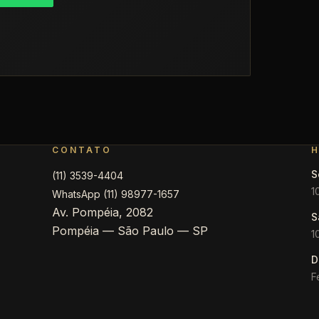
CONTATO
H
S
(11) 3539-4404
1
WhatsApp (11) 98977-1657
Av. Pompéia, 2082
S
Pompéia — São Paulo — SP
1
D
F