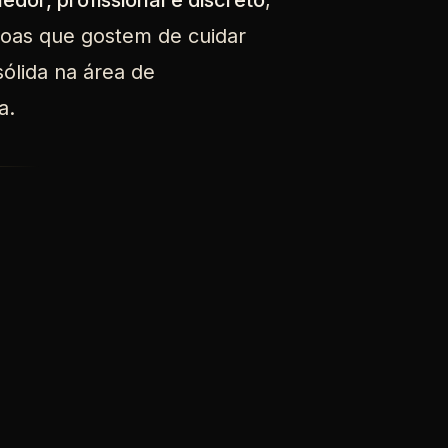
edor, profissional e discreto
,
soas que gostem de cuidar
sólida na área de
a.